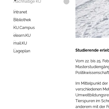
Nachhaltige KU
Intranet
Bibliothek
KU.Campus
elearn.KU
mail.KU
Studierende erle
Lageplan
Vom 22. bis 25. Fe
Masterstudiengänge
Politikwissenschaf
Im Mittelpunkt der
verschiedenen Met
Umweltbildungsref
Tierspuren im Schne
anderem mit der F