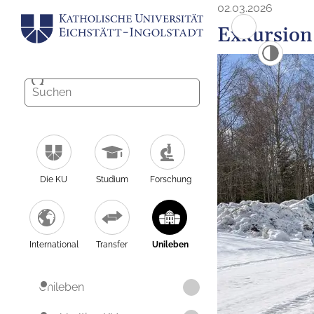
02.03.2026
Exkursion
Die KU
Studium
Forschung
International
Transfer
Unileben
Unileben