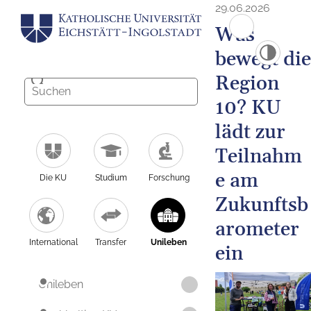
29.06.2026
Was
bewegt die
Region
10? KU
lädt zur
Teilnahm
e am
Die KU
Studium
Forschung
Zukunftsb
arometer
International
Transfer
Unileben
ein
Unileben