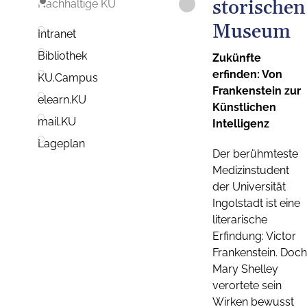
storischen
Nachhaltige KU
Museum
Intranet
Bibliothek
Zukünfte
erfinden: Von
KU.Campus
Frankenstein zur
elearn.KU
Künstlichen
mail.KU
Intelligenz
Lageplan
Der berühmteste
Medizinstudent
der Universität
Ingolstadt ist eine
literarische
Erfindung: Victor
Frankenstein. Doch
Mary Shelley
verortete sein
Wirken bewusst