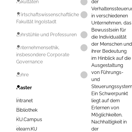
der
Fakultäten
Verhaltenssteueru
Wirtschaftswissenschaftliche
in verschiedenen
Fakultät Ingolstadt
Unternehmen, das
Bewusstsein für
Lehrstühle und Professuren
die Individualität
der Menschen und
Unternehmensethik,
ihrer Bedeutung
insbesondere Corporate
im Hinblick auf die
Governance
Ausgestaltung
von Führungs-
Lehre
und
Steuerungssystem
Master
Ein Schwerpunkt
liegt auf dem
Intranet
Erlernen von
Bibliothek
Möglichkeiten,
KU.Campus
Nachhaltigkeit in
der
elearn.KU