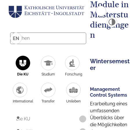
Module in
Masterstu
diengänge
n
EN
Wintersemest
er
Die KU
Studium
Forschung
Management
Control Systems
International
Transfer
Unileben
Erarbeitung eines
umfassenden
Überblicks über
Die KU
die Möglichkeiten