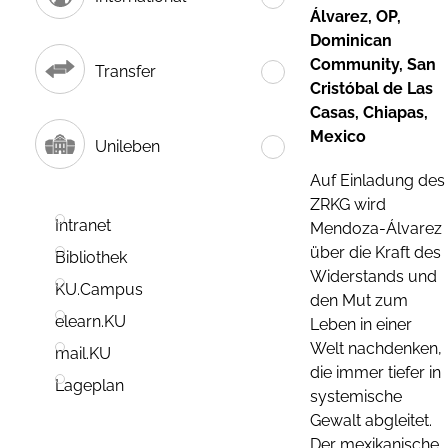
Álvarez, OP,
Dominican
Community, San
Transfer
Cristóbal de Las
Casas, Chiapas,
Mexico
Unileben
Auf Einladung des
ZRKG wird
Intranet
Mendoza-Álvarez
über die Kraft des
Bibliothek
Widerstands und
KU.Campus
den Mut zum
elearn.KU
Leben in einer
Welt nachdenken,
mail.KU
die immer tiefer in
Lageplan
systemische
Gewalt abgleitet.
Der mexikanische