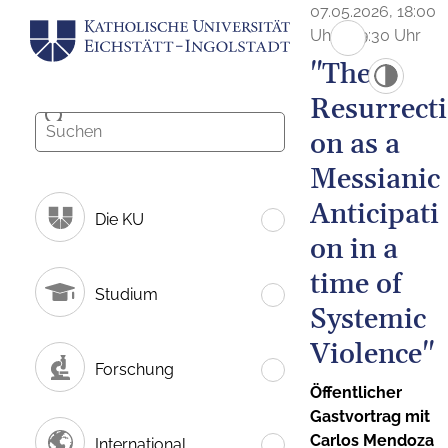
07.05.2026, 18:00
Uhr - 19:30 Uhr
"The
Resurrecti
on as a
Messianic
Anticipati
Die KU
on in a
time of
Studium
Systemic
Violence"
Forschung
Öffentlicher
Gastvortrag mit
Carlos Mendoza
International