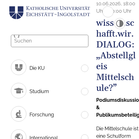
10.06.2026, 18:00
Uhr - 20:00 Uhr
wissen.sc
hafft.wir.
DIALOG:
„Abstellgl
eis
Die KU
Mittelsch
ule?”
Studium
Podiumsdiskussi
&
Forschung
Publikumsbeteili
Die Mittelschule ist
eine Schulform
International