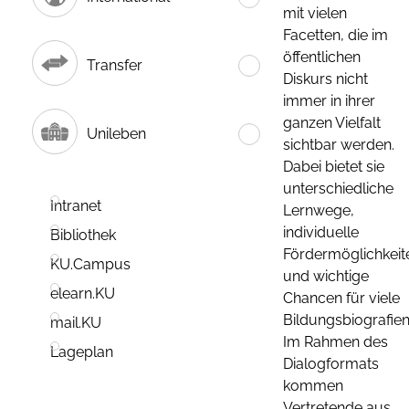
mit vielen
Facetten, die im
öffentlichen
Transfer
Diskurs nicht
immer in ihrer
ganzen Vielfalt
Unileben
sichtbar werden.
Dabei bietet sie
unterschiedliche
Intranet
Lernwege,
individuelle
Bibliothek
Fördermöglichkeit
KU.Campus
und wichtige
elearn.KU
Chancen für viele
Bildungsbiografien
mail.KU
Im Rahmen des
Lageplan
Dialogformats
kommen
Vertretende aus