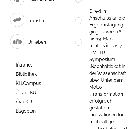
Direkt im
Anschluss an die
Transfer
Ergebnistagung
ging es vom 18.
bis 19. März
Unileben
nahtlos in das 7.
BMFTR-
Symposium
Intranet
„Nachhaltigkeit in
der Wissenschaft“
Bibliothek
über. Unter dem
KU.Campus
Motto
elearn.KU
„Transformation
erfolgreich
mail.KU
gestalten –
Lageplan
Innovationen für
nachhaltige
Hochschulen und