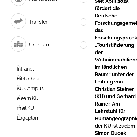
Seit April 2025
fördert die
Deutsche
Transfer
Forschungsgemei
das
Forschungsprojek
Unileben
„Touristifizierung
der
Wohnimmobilien
im ländlichen
Intranet
Raum“ unter der
Bibliothek
Leitung von
KU.Campus
Christian Steiner
(KU) und Gerhard
elearn.KU
Rainer. Am
mail.KU
Lehrstuhl für
Lageplan
Humangeographi
der KU ist zudem
Simon Dudek