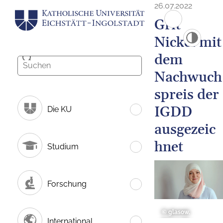
26.07.2022
Grit
Nickel mit
dem
Nachwuch
spreis der
IGDD
Die KU
ausgezeic
hnet
Studium
Forschung
© glasow,
International
fotografie