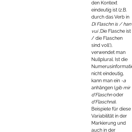
den Kontext
eindeutig ist (z.B.
durch das Verb in
Di Flaschn is / han
vui
‚Die Flasche ist
/ die Flaschen
sind voll‘),
verwendet man
Nullplural. Ist die
Numerusinformati
nicht eindeutig,
kann man ein
-a
anhängen (
gib mir
d‘Flaschn
oder
d‘Flaschna
).
Beispiele für diese
Variabilität in der
Markierung und
auch in der