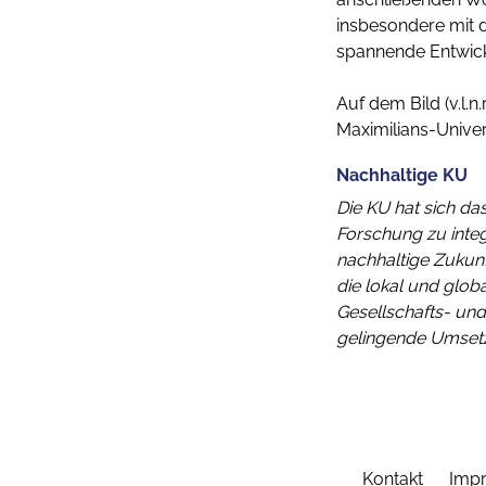
insbesondere mit 
spannende Entwickl
Auf dem Bild (v.l.n.
Maximilians-Univer
Nachhaltige KU
Die KU hat sich das
Forschung zu integ
nachhaltige Zukun
die lokal und globa
Gesellschafts- und
gelingende Umsetzu
Kontakt
Imp