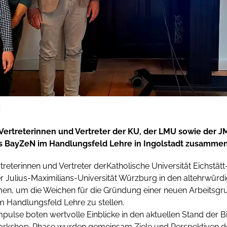
Vertreterinnen und Vertreter der KU, der LMU sowie der
s BayZeN im Handlungsfeld Lehre in Ingolstadt zusammen
treterinnen und Vertreter derKatholische Universität Eichstät
 Julius-Maximilians-Universität Würzburg in den altehrwürd
en, um die Weichen für die Gründung einer neuen Arbeitsg
 Handlungsfeld Lehre zu stellen.
ulse boten wertvolle Einblicke in den aktuellen Stand der Bi
rkshop-Phase wurden gemeinsam Ziele und Perspektiven der n