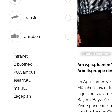
Transfer
Unileben
© Patrizia Hartmann
Intranet
Bibliothek
Am 24.04. kamen 
Arbeitsgruppe de
KU.Campus
elearn.KU
Im April kamen Ver
München sowie der
mail.KU
Ingolstadt zusamm
Lageplan
Bayern (BayZeN) im
Zwei spannende Imp
anschließenden Wo