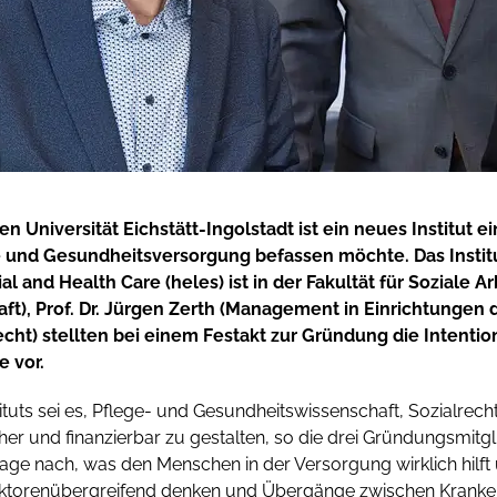
n Universität Eichstätt-Ingolstadt ist ein neues Institut ei
 und Gesundheitsversorgung befassen möchte. Das Institu
l and Health Care (heles) ist in der Fakultät für Soziale Arb
ft), Prof. Dr. Jürgen Zerth (Management in Einrichtungen 
cht) stellten bei einem Festakt zur Gründung die Intent
 vor.
tituts sei es, Pflege- und Gesundheitswissenschaft, Sozialr
her und finanzierbar zu gestalten, so die drei Gründungsmitgl
rage nach, was den Menschen in der Versorgung wirklich hilft un
ektorenübergreifend denken und Übergänge zwischen Kranken