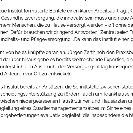
eue Institut formulierte Bentele einen klaren Arbeitsauftrag: 
r Gesundheitsversorgung, die innovativ sein muss und neue 
ehr Menschen, die zu Hause versorgt werden – oft ohne das
en. Dafür brauchen wir dringend Antworten.“ Zentral seien F
ndheits- und Pflegeversorgung. „Da kann das Institut einen gr
 von heles knüpfte daran an. Jürgen Zerth hob den Praxisbe
d darüber hinaus gebe es bereits weitreichende Expertise, die
erl unterstrich den Anspruch, den Versorgungsalltag konseq
d Akteuren vor Ort zu entwickeln.
as Institut bereits an Ansätzen, die Schnittstelle zwischen st
tscheidungsunterstützung zu fördern, auch um Krankhauseinw
ischen niedergelassenen Hausärztinnen und Hausärzten und
 Begleitung eines Quartiermanagementansatzes im Sinne eine
 Sorgebeziehungen evaluativ begleitet, die insbesondere die h