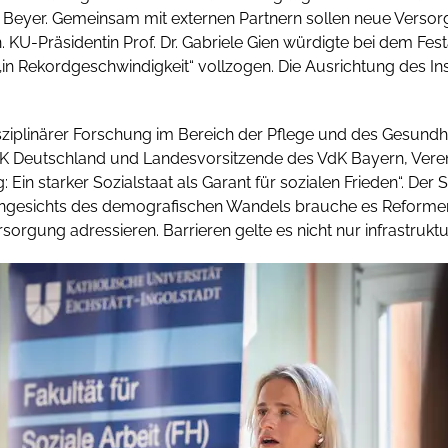
Beyer. Gemeinsam mit externen Partnern sollen neue Versorg
n. KU-Präsidentin Prof. Dr. Gabriele Gien würdigte bei dem Fes
 „in Rekordgeschwindigkeit“ vollzogen. Die Ausrichtung des Ins
.
sziplinärer Forschung im Bereich der Pflege und des Gesundhe
K Deutschland und Landesvorsitzende des VdK Bayern, Verena 
Ein starker Sozialstaat als Garant für sozialen Frieden“. Der S
Angesichts des demografischen Wandels brauche es Reformen,
sorgung adressieren. Barrieren gelte es nicht nur infrastru