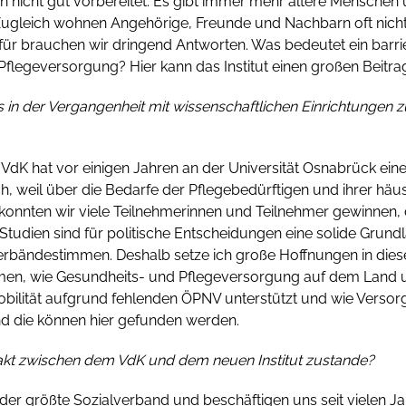
 nicht gut vorbereitet. Es gibt immer mehr ältere Menschen
ugleich wohnen Angehörige, Freunde und Nachbarn oft nicht 
ür brauchen wir dringend Antworten. Was bedeutet ein barri
flegeversorgung? Hier kann das Institut einen großen Beitrag 
ts in der Vergangenheit mit wissenschaftlichen Einrichtung
VdK hat vor einigen Jahren an der Universität Osnabrück eine
ch, weil über die Bedarfe der Pflegebedürftigen und ihrer hä
onnten wir viele Teilnehmerinnen und Teilnehmer gewinnen, 
Studien sind für politische Entscheidungen eine solide Grund
rbändestimmen. Deshalb setze ich große Hoffnungen in dieses
, wie Gesundheits- und Pflegeversorgung auf dem Land und
lität aufgrund fehlenden ÖPNV unterstützt und wie Versorgun
nd die können hier gefunden werden.
kt zwischen dem VdK und dem neuen Institut zustande?
 der größte Sozialverband und beschäftigen uns seit vielen J