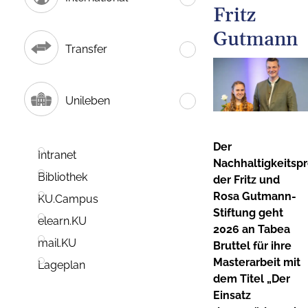
Fritz
Gutmann
Transfer
Unileben
Der
Intranet
Nachhaltigkeitspr
Bibliothek
der Fritz und
Rosa Gutmann-
KU.Campus
Stiftung geht
elearn.KU
2026 an Tabea
mail.KU
Bruttel für ihre
Masterarbeit mit
Lageplan
dem Titel „Der
Einsatz