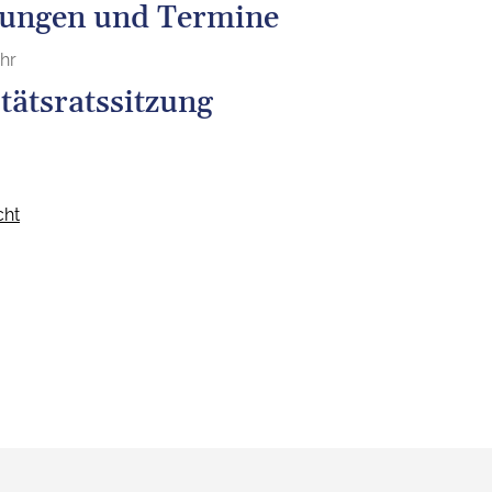
tungen und Termine
Uhr
tätsratssitzung
cht