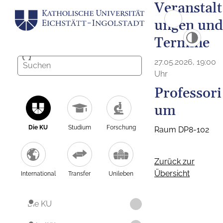
Veranstalt
ungen und
Termine
27.05.2026, 19:00
Uhr
Professori
um
Die KU
Studium
Forschung
Raum DP8-102
Zurück zur
Übersicht
International
Transfer
Unileben
Die KU