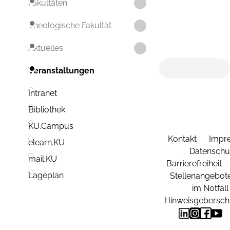
Fakultäten
Theologische Fakultät
Aktuelles
Veranstaltungen
Intranet
Bibliothek
KU.Campus
Kontakt
Impr
elearn.KU
Datenschu
mail.KU
Barrierefreiheit
Lageplan
Stellenangebot
im Notfall
Hinweisgebersch