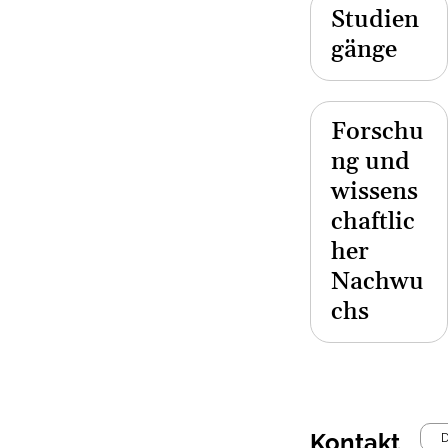
Studien
gänge
Forschu
ng und
wissens
chaftlic
her
Nachwu
chs
Kontakt
D