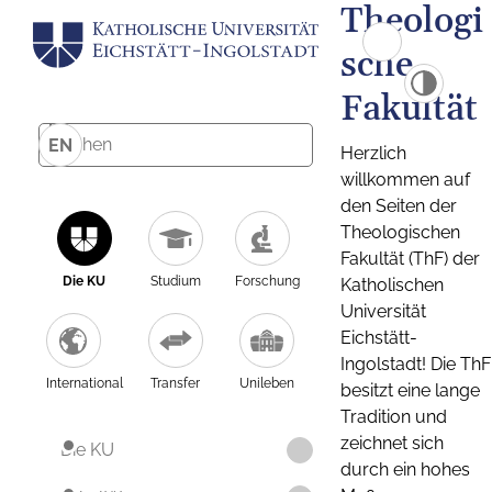
Theologi
sche
Fakultät
EN
Herzlich
willkommen auf
den Seiten der
Theologischen
Fakultät (ThF) der
Die KU
Studium
Forschung
Katholischen
Universität
Eichstätt-
Ingolstadt! Die ThF
International
Transfer
Unileben
besitzt eine lange
Tradition und
zeichnet sich
Die KU
durch ein hohes