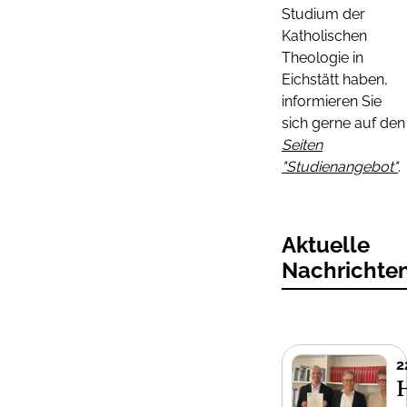
Studium der
Katholischen
Theologie in
Eichstätt haben,
informieren Sie
sich gerne auf den
Seiten
"Studienangebot"
.
Aktuelle
Nachrichte
2
H