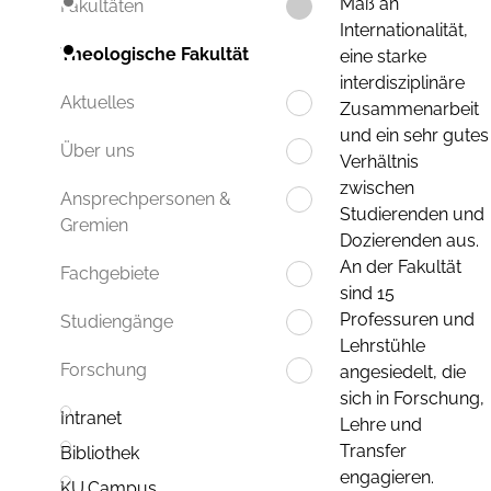
Maß an
Fakultäten
Internationalität,
Theologische Fakultät
eine starke
interdisziplinäre
Aktuelles
Zusammenarbeit
und ein sehr gutes
Über uns
Verhältnis
zwischen
Ansprechpersonen &
Studierenden und
Gremien
Dozierenden aus.
An der Fakultät
Fachgebiete
sind 15
Professuren und
Studiengänge
Lehrstühle
Forschung
angesiedelt, die
sich in Forschung,
Intranet
Lehre und
Transfer
Bibliothek
engagieren.
KU.Campus