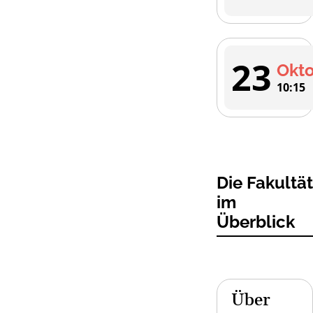
23
Okt
10:15
Die Fakultät
im
Überblick
Über