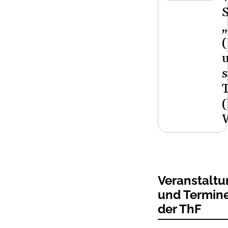
(
Veranstalt
und Termin
der ThF