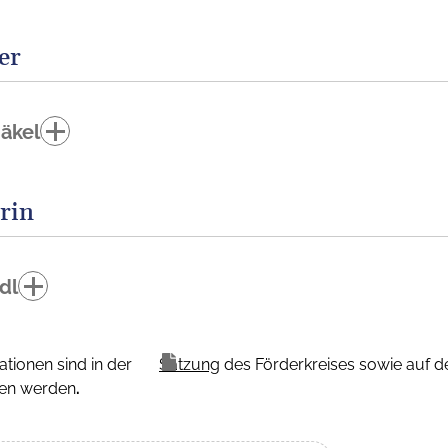
er
Jäkel
rin
dl
ationen sind in der
Satzung
des Förderkreises sowie auf 
den werden
.