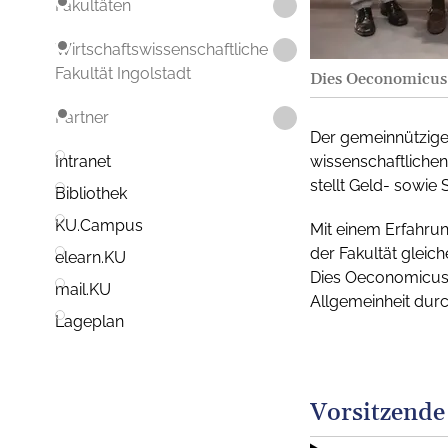
Fakultäten
Wirtschaftswissenschaftliche
Fakultät Ingolstadt
Dies Oeconomicus 
Partner
Der gemeinnützige 
wissenschaftlichen
Intranet
stellt Geld- sowie 
Bibliothek
KU.Campus
Mit einem Erfahr
der Fakultät glei
elearn.KU
Dies Oeconomicus 
mail.KU
Allgemeinheit durc
Lageplan
Vorsitzende