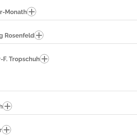
r-Monath
rg Rosenfeld
er-F. Tropschuh
h
r