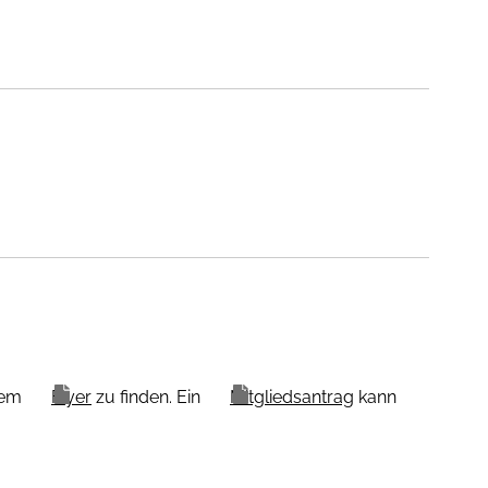
dem
Flyer
zu finden. Ein
Mitgliedsantrag
kann