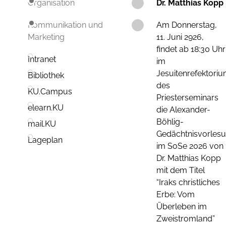
Dr. Matthias Kopp
Organisation
Am Donnerstag,
Kommunikation und
11. Juni 2926,
Marketing
findet ab 18:30 Uhr
Intranet
im
Jesuitenrefektori
Bibliothek
des
KU.Campus
Priesterseminars
elearn.KU
die Alexander-
Böhlig-
mail.KU
Gedächtnisvorles
Lageplan
im SoSe 2026 von
Dr. Matthias Kopp
mit dem Titel
“Iraks christliches
Erbe: Vom
Überleben im
Zweistromland”