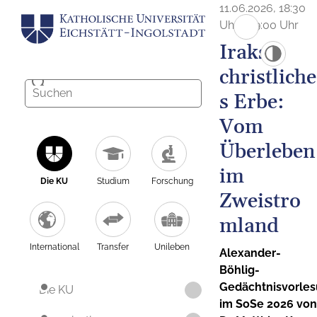
11.06.2026, 18:30
Uhr - 19:00 Uhr
Iraks
christliche
s Erbe:
Vom
Überleben
im
Die KU
Studium
Forschung
Zweistro
mland
International
Transfer
Unileben
Alexander-
Böhlig-
Gedächtnisvorle
Die KU
im SoSe 2026 von