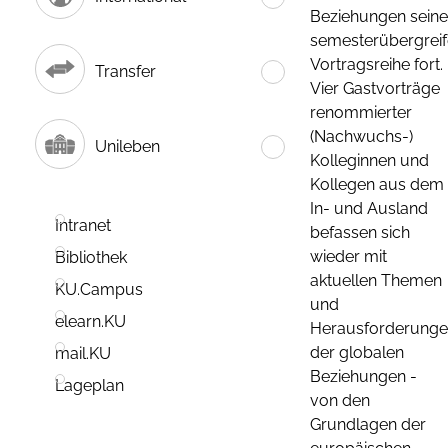
Beziehungen seine
semesterübergrei
Vortragsreihe fort.
Transfer
Vier Gastvorträge
renommierter
(Nachwuchs-)
Unileben
Kolleginnen und
Kollegen aus dem
In- und Ausland
Intranet
befassen sich
wieder mit
Bibliothek
aktuellen Themen
KU.Campus
und
elearn.KU
Herausforderung
der globalen
mail.KU
Beziehungen -
Lageplan
von den
Grundlagen der