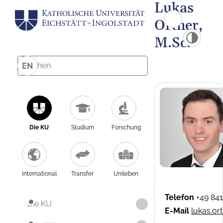
Lukas
Ortner,
M.Sc.
EN
Die KU
Studium
Forschung
International
Transfer
Unileben
Telefon
+49 84
Die KU
E-Mail
lukas.or