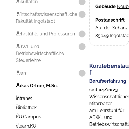
Fakultäten
Gebäude
Neub
Wirtschaftswissenschaftliche
Postanschrift
Fakultät Ingolstadt
Auf der Schanz
Lehrstühle und Professuren
85049 Ingolstad
ABWL und
Betriebswirtschaftliche
Steuerlehre
Kurzlebenslau
f
Team
Berufserfahrung
Lukas Ortner, M.Sc.
seit 04/2023
Wissenschaftliche
Intranet
Mitarbeiter
Bibliothek
am Lehrstuhl für
KU.Campus
ABWL und
Betriebswirtschaftl
elearn.KU