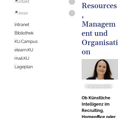
Kontakt
Resources
,
Presse
Managem
Intranet
ent und
Bibliothek
Organisati
KU.Campus
on
elearn.KU
mail.KU
Lageplan
© Sommerstorfer
Ob Künstliche
Intelligenz im
Recruiting,
Homeoffice oder