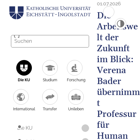
01.07.2026
Die
Arbeitswe
lt der
Zukunft
im Blick:
Verena
Bader
Die KU
Studium
Forschung
übernimm
t
International
Transfer
Unileben
Professur
für
Die KU
Human