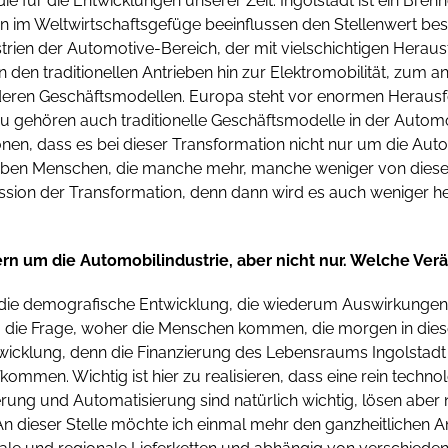
ie für die Entwicklungen unserer Zeit. Ingolstadt ist ein Bre
im Weltwirtschaftsgefüge beeinflussen den Stellenwert besti
trien der Automotive-Bereich, der mit vielschichtigen Herausf
 den traditionellen Antrieben hin zur Elektromobilität, zum an
deren Geschäftsmodellen. Europa steht vor enormen Heraus
zu gehören auch traditionelle Geschäftsmodelle in der Automo
onen, dass es bei dieser Transformation nicht nur um die Auto
ben Menschen, die manche mehr, manche weniger von dieser In
sion der Transformation, denn dann wird es auch weniger h
ern um die Automobilindustrie, aber nicht nur. Welche Ve
die demografische Entwicklung, die wiederum Auswirkungen ha
die Frage, woher die Menschen kommen, die morgen in diesen
twicklung, denn die Finanzierung des Lebensraums Ingolstad
mmen. Wichtig ist hier zu realisieren, dass eine rein techno
sierung und Automatisierung sind natürlich wichtig, lösen abe
An dieser Stelle möchte ich einmal mehr den ganzheitlichen A