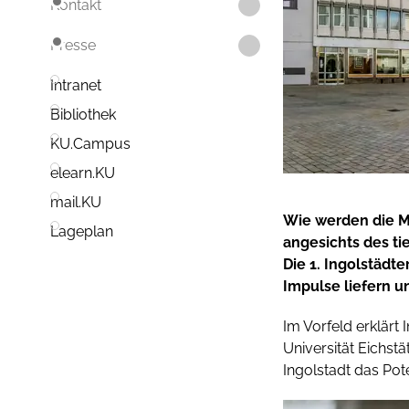
Kontakt
Presse
Intranet
Bibliothek
KU.Campus
elearn.KU
mail.KU
Wie werden die Me
Lageplan
angesichts des ti
Die 1. Ingolstädt
Impulse liefern u
Im Vorfeld erklärt 
Universität Eichst
Ingolstadt das Pot