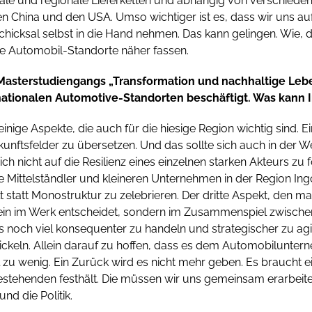
bale und regionale Lieferketten und abhängig von verschied
 China und den USA. Umso wichtiger ist es, dass wir uns au
chicksal selbst in die Hand nehmen. Das kann gelingen. Wie,
re Automobil-Standorte näher fassen.
Masterstudiengangs „Transformation und nachhaltige Leb
rnationalen Automotive-Standorten beschäftigt. Was kann 
einige Aspekte, die auch für die hiesige Region wichtig sind. Ein
unftsfelder zu übersetzen. Und das sollte sich auch in der W
sich nicht auf die Resilienz eines einzelnen starken Akteurs zu 
e Mittelständler und kleineren Unternehmen in der Region I
alt statt Monostruktur zu zelebrieren. Der dritte Aspekt, den m
lein im Werk entscheidet, sondern im Zusammenspiel zwischen 
s noch viel konsequenter zu handeln und strategischer zu agi
ickeln. Allein darauf zu hoffen, dass es dem Automobilunte
el zu wenig. Ein Zurück wird es nicht mehr geben. Es braucht e
estehenden festhält. Die müssen wir uns gemeinsam erarbeite
nd die Politik.