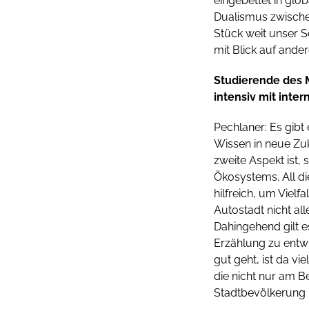
eingebettet in glo
Dualismus zwischen
Stück weit unser S
mit Blick auf ande
Studierende des 
intensiv mit inte
Pechlaner: Es gibt 
Wissen in neue Zuk
zweite Aspekt ist, 
Ökosystems. All di
hilfreich, um Vielf
Autostadt nicht al
Dahingehend gilt e
Erzählung zu entw
gut geht, ist da vi
die nicht nur am B
Stadtbevölkerung u