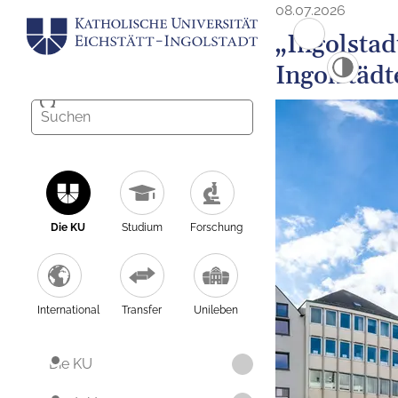
08.07.2026
„Ingolstad
Ingolstäd
Die KU
Studium
Forschung
International
Transfer
Unileben
Die KU