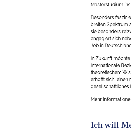
Masterstudium insb
Besonders faszinie
breiten Spektrum a
sie besonders reiz
engagiert sich neb
Job in Deutschland
In Zukunft möchte 
Internationale Bez
theoretischem Wiss
erhofft sich, eine
gesellschaftliches
Mehr Information
Ich will M