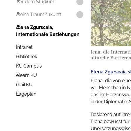
Vor dem Studium
Meine TraumZukunft
Elena Zgurscaia,
Internationale Beziehungen
Intranet
Elena, die Internat
Bibliothek
kulturelle Barriere
KU.Campus
Elena Zgurscaia s
elearn.KU
Elena, die von eine
mail.KU
will Menschen in No
Lageplan
das ihr Herzenswun
in der Diplomatie:
Basierend auf ihre
Elena bewusst für 
Übersetzungswissen