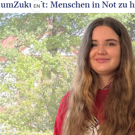
aumZukunft: Menschen in Not zu h
EN