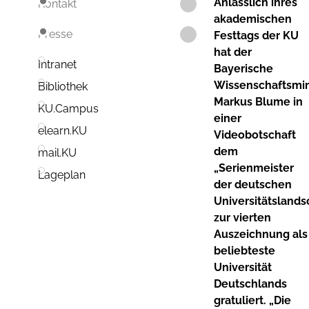
Anlässlich ihres
Kontakt
akademischen
Presse
Festtags der KU
hat der
Intranet
Bayerische
Wissenschaftsmin
Bibliothek
Markus Blume in
KU.Campus
einer
elearn.KU
Videobotschaft
dem
mail.KU
„Serienmeister
Lageplan
der deutschen
Universitätslands
zur vierten
Auszeichnung als
beliebteste
Universität
Deutschlands
gratuliert. „Die