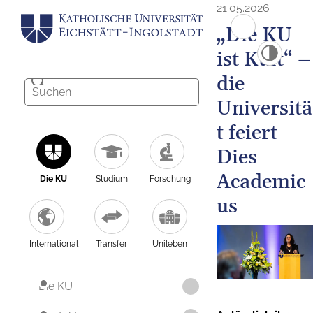
21.05.2026
„Die KU
ist Kult“ –
die
Universitä
t feiert
Dies
Academic
Die KU
Studium
Forschung
us
International
Transfer
Unileben
Die KU