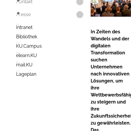
Kontakt
Presse
Intranet
In Zeiten des
Bibliothek
Wandels und der
digitalen
KU.Campus
Transformation
elearn.KU
suchen
mail.KU
Unternehmen
nach innovativen
Lageplan
Lösungen, um
ihre
Wettbewerbsfähi
zu steigern und
ihre
Zukunftssicherhei
zu gewährleisten.
Das