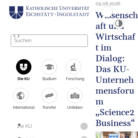
05.06.2026
Wissensch
aft und
Wirtschaf
t im
Dialog:
Das KU-
Unterneh
Die KU
Studium
Forschung
mensforu
m
International
Transfer
Unileben
„Science2
Business“
Die KU