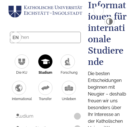
Informat
ionen für
internati
onale
EN
Studiere
nde
Die KU
Studium
Forschung
Die besten
Entscheidungen
beginnen mit
Neugier – deshalb
International
Transfer
Unileben
freuen wir uns
besonders über
Ihr Interesse an
Studium
der Katholischen