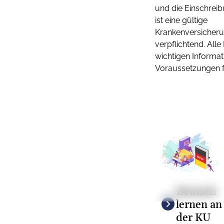
und die Einschrei
ist eine gültige
Krankenversicher
verpflichtend. Alle
wichtigen Informa
Voraussetzungen fi
©
Deutsch
www.colourbox.de
lernen an
der KU