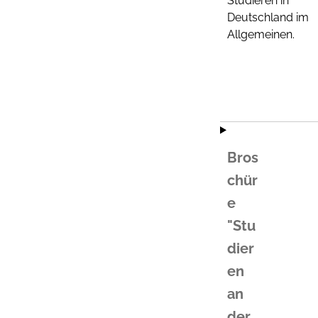
Studieren in
Deutschland im
Allgemeinen.
Bros
chür
e
"Stu
dier
en
an
der