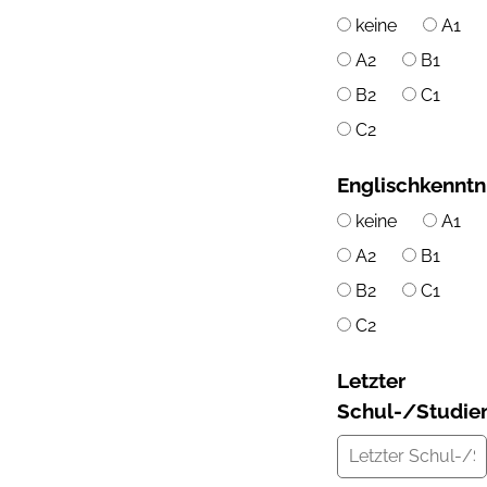
keine
A1
A2
B1
B2
C1
C2
Englischkenntn
keine
A1
A2
B1
B2
C1
C2
Letzter
Schul-/Studie