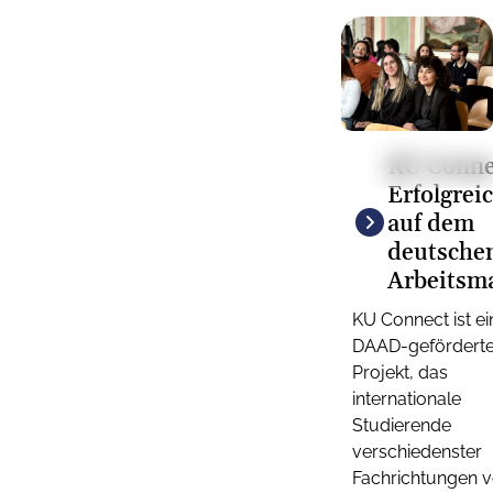
© KU, Tugce
KU Conne
Sabanci
Erfolgrei
auf dem
deutsche
Arbeitsm
KU Connect ist ei
DAAD-gefördert
Projekt, das
internationale
Studierende
verschiedenster
Fachrichtungen 