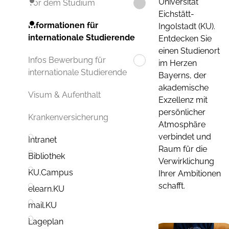
Universität
Vor dem Studium
Eichstätt-
Informationen für
Ingolstadt (KU).
internationale Studierende
Entdecken Sie
einen Studienort
Infos Bewerbung für
im Herzen
internationale Studierende
Bayerns, der
akademische
Visum & Aufenthalt
Exzellenz mit
persönlicher
Krankenversicherung
Atmosphäre
verbindet und
Intranet
Raum für die
Bibliothek
Verwirklichung
KU.Campus
Ihrer Ambitionen
schafft.
elearn.KU
mail.KU
Lageplan