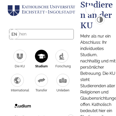
Studiere
n an der
KU
EN
Mehr als nur ein
Abschluss: Ihr
individuelles
Studium,
nachhaltig und mit
Die KU
Studium
Forschung
persönlicher
Betreuung. Die KU
steht
Studierenden aller
International
Transfer
Unileben
Religionen und
Glaubensrichtung
offen. Katholisch
Studium
bedeutet hier ein