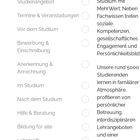
Studium mit
Studienangebot
MehrWert: Neben
Termine & Veranstaltungen
Fachwissen treten
soziale
Vor dem Studium
Kompetenzen,
gesellschaftliches
Bewerbung &
Engagement und
Einschreibung
Persönlichkeitsbil
Anerkennung &
Unsere rund 5000
Anrechnung
Studierenden
lernen in familiärer
Im Studium
Atmosphäre,
profitieren von
Nach dem Studium
persönlicher
Betreuung,
Hilfe & Beratung
interdisziplinären
Bildung für alle
Lehrangeboten
und einer