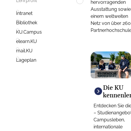
Lehrprofil
hervorragenden
Ausstattung sowie
Intranet
einem weltweiten
Bibliothek
Netz von über 260
Partnerhochschule
KU.Campus
elearn.KU
mail.KU
Lageplan
Die KU
kennenle
Entdecken Sie di
– Studienangebot
Campusleben,
internationale