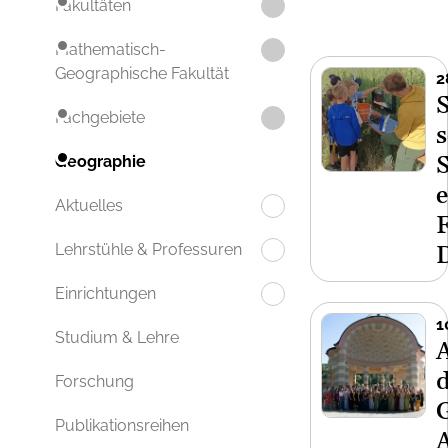
Fakultäten
Mathematisch-
Geographische Fakultät
2
Fachgebiete
s
Geographie
e
Aktuelles
Lehrstühle & Professuren
Einrichtungen
1
Studium & Lehre
A
Forschung
Publikationsreihen