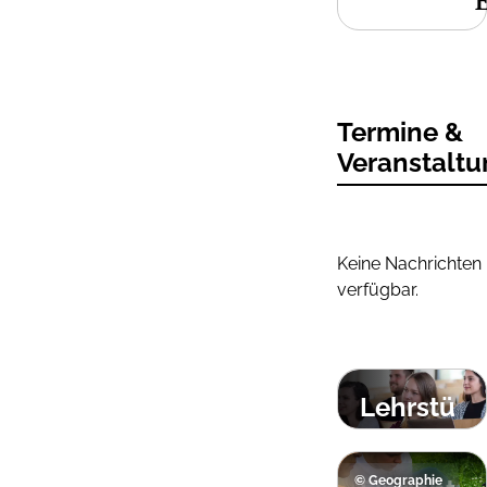
Termine &
Veranstalt
Keine Nachrichten
verfügbar.
Lehrstü
hle &
Profess
© Geographie