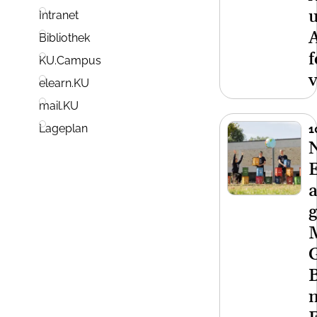
Intranet
Bibliothek
f
KU.Campus
v
elearn.KU
mail.KU
Lageplan
1
a
g
B
n