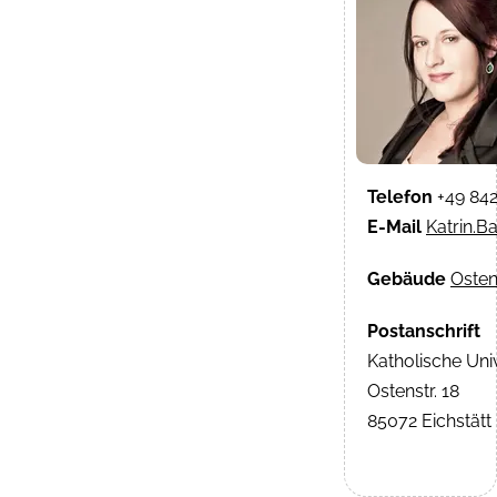
Telefon
+49 84
E-Mail
Katrin.B
Gebäude
Osten
Postanschrift
Katholische Univ
Ostenstr. 18
85072 Eichstätt