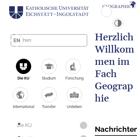
Herzlich
EN
Willkom
men im
Fach
Die KU
Studium
Forschung
Geograp
hie
International
Transfer
Unileben
Die KU
Nachrichte