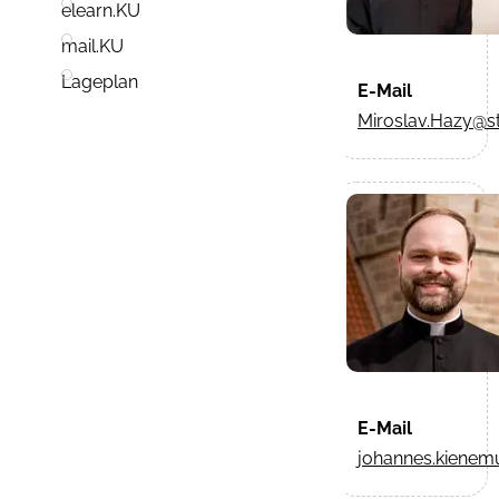
elearn.KU
mail.KU
Lageplan
E-Mail
Miroslav.Hazy@s
E-Mail
johannes.kienem