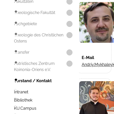
Fakultäten
Theologische Fakultät
Fachgebiete
Theologie des Christlichen
Ostens
Transfer
E-Mail
Patristisches Zentrum
Andriy.Mykhaley
Koinonia-Oriens e.V.
Vorstand / Kontakt
Intranet
Bibliothek
KU.Campus