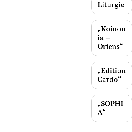
Liturgie
„Koinon
ia –
Oriens“
„Edition
Cardo“
„SOPHI
A“