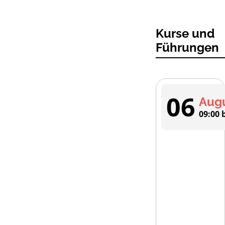
Kurse und
Führungen
06
Aug
09:00 