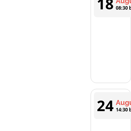
18
Aug
08:30 
24
Aug
14:30 