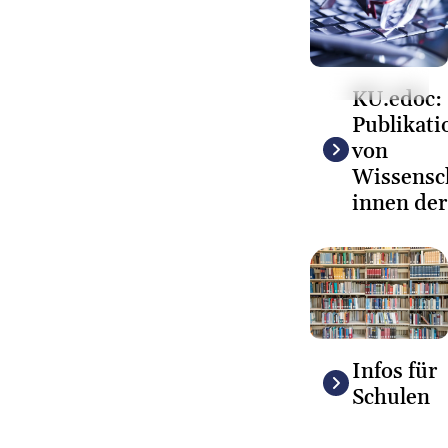
© colourbox.de
KU.edoc:
Publikati
von
Wissensch
innen de
Infos für
Schulen