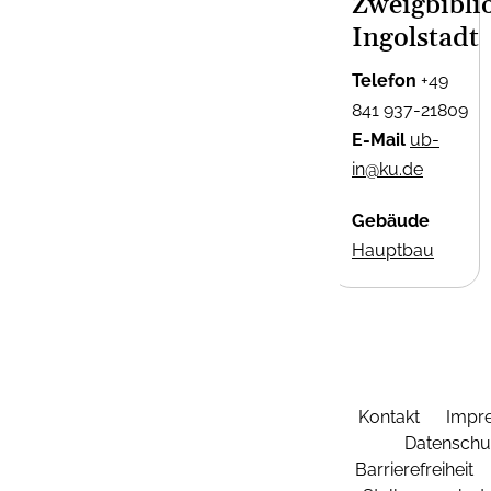
Zweigbibli
Ingolstadt
Telefon
+49
841 937-21809
E-Mail
ub-
in@ku.de
Gebäude
Hauptbau
Kontakt
Impr
Datenschu
Barrierefreiheit