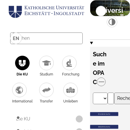
Universi
tätsbibli
othek
EN
Such
e im
OPA
Die KU
Studium
Forschung
C
Reche
International
Transfer
Unileben
Die KU