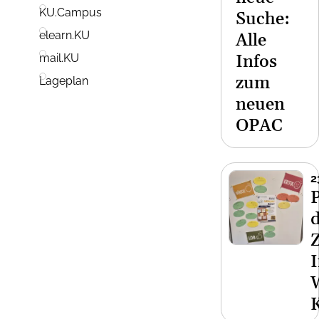
KU.Campus
Suche:
elearn.KU
Alle
Infos
mail.KU
zum
Lageplan
neuen
OPAC
2
I
K